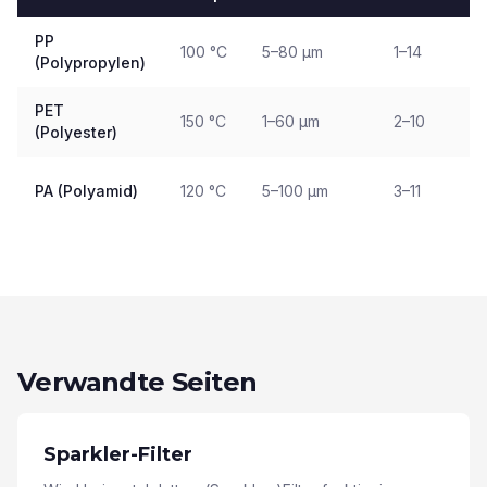
PP
100 °C
5–80 µm
1–14
(Polypropylen)
PET
150 °C
1–60 µm
2–10
(Polyester)
PA (Polyamid)
120 °C
5–100 µm
3–11
Verwandte Seiten
Sparkler-Filter