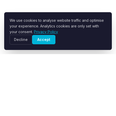
We use cookies to analyse website traffic and optimise
your experience. Analytics cookies are only set with
your consent.
Privacy Policy
Decline
Accept
R+F FilterElements GmbH
Entwickler und Lieferant technischer Filtergewebe für die
industrielle Fest-Flüssig-Trennung.
info@filter-elements.eu