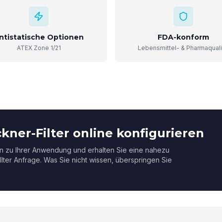
ntistatische Optionen
FDA-konform
ATEX Zone 1/21
Lebensmittel- & Pharmaquali
kner-Filter online konfigurieren
en zu Ihrer Anwendung und erhalten Sie eine nahezu
llter Anfrage. Was Sie nicht wissen, überspringen Sie