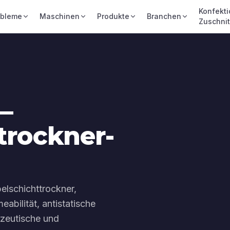
Konfekti
obleme
Maschinen
Produkte
Branchen
Zuschnit
—
trockner-
elschichttrockner,
eabilität, antistatische
zeutische und